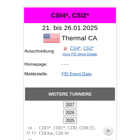
CSI4*, CSI2*
21. bis 26.01.2025
Thermal CA
CSI4*
,
CSI2*
Ausschreibung:
more FEI Show Details
Homepage:
- - -
Meldestelle:
FEI Event Data
WEITERE TURNIERE
CDI3*, CDI1*, CDIJ, CDIU25,
18. -
21.12.
CDIAm, CDI-W